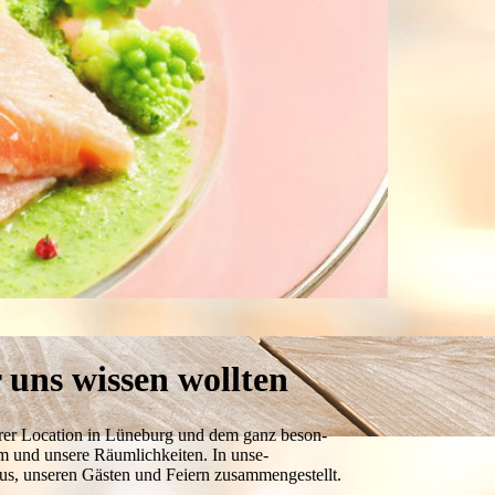
 uns wissen wollten
rer Lo­cation in Lüneburg und dem ganz be­son­­
am
und unsere
Räum­lich­keiten
. In un­se­
s, unseren Gästen und Feiern zu­sammen­gestellt.