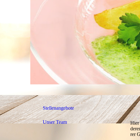
Stellenangebote
Unser Team
Hier
dere
rer
G